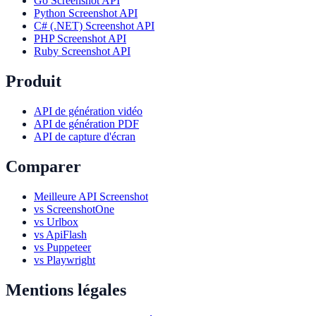
Go Screenshot API
Python Screenshot API
C# (.NET) Screenshot API
PHP Screenshot API
Ruby Screenshot API
Produit
API de génération vidéo
API de génération PDF
API de capture d'écran
Comparer
Meilleure API Screenshot
vs ScreenshotOne
vs Urlbox
vs ApiFlash
vs Puppeteer
vs Playwright
Mentions légales