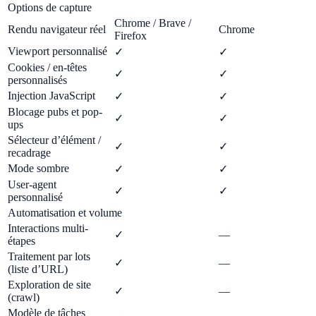
Options de capture
Chrome / Brave /
Rendu navigateur réel
Chrome
Firefox
Viewport personnalisé
✓
✓
Cookies / en-têtes
✓
✓
personnalisés
Injection JavaScript
✓
✓
Blocage pubs et pop-
✓
✓
ups
Sélecteur d’élément /
✓
✓
recadrage
Mode sombre
✓
✓
User-agent
✓
✓
personnalisé
Automatisation et volume
Interactions multi-
✓
—
étapes
Traitement par lots
✓
—
(liste d’URL)
Exploration de site
✓
—
(crawl)
Modèle de tâches