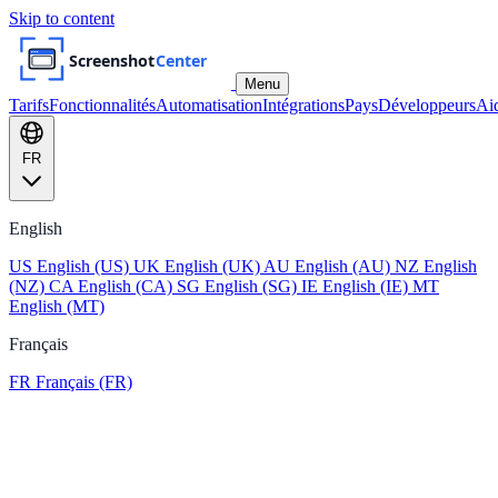
Skip to content
Menu
Tarifs
Fonctionnalités
Automatisation
Intégrations
Pays
Développeurs
Ai
FR
English
US
English (US)
UK
English (UK)
AU
English (AU)
NZ
English
(NZ)
CA
English (CA)
SG
English (SG)
IE
English (IE)
MT
English (MT)
Français
FR
Français (FR)