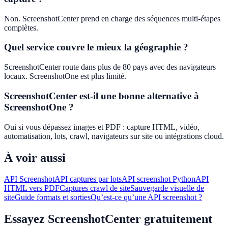
Non. ScreenshotCenter prend en charge des séquences multi-étapes
complètes.
Quel service couvre le mieux la géographie ?
ScreenshotCenter route dans plus de 80 pays avec des navigateurs
locaux. ScreenshotOne est plus limité.
ScreenshotCenter est-il une bonne alternative à
ScreenshotOne ?
Oui si vous dépassez images et PDF : capture HTML, vidéo,
automatisation, lots, crawl, navigateurs sur site ou intégrations cloud.
À voir aussi
API Screenshot
API captures par lots
API screenshot Python
API
HTML vers PDF
Captures crawl de site
Sauvegarde visuelle de
site
Guide formats et sorties
Qu’est-ce qu’une API screenshot ?
Essayez ScreenshotCenter gratuitement